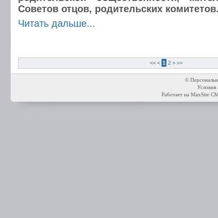
Советов отцов, родительских комитетов
Читать дальше...
<<
<
1
2
>
>>
© Персональн
Условия 
Работает на
MaxSite C