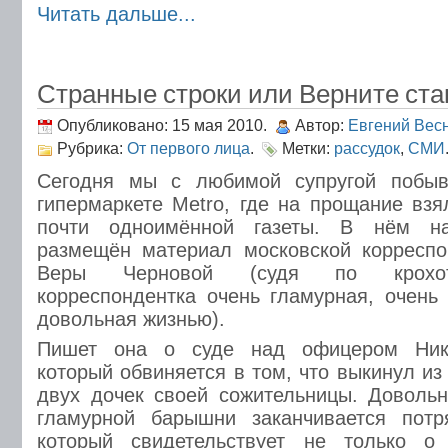
Читать дальше...
Странные строки или Верните ста
Опубликовано: 15 мая 2010.
Автор:
Евгений Вес
Рубрика:
От первого лица
.
Метки:
рассудок
,
СМИ
Сегодня мы с любимой супругой побыв
гипермаркете Metro, где на прощание вз
почти одноимённой газеты. В нём н
размещён материал московской корреспо
Веры Черновой (судя по крохот
корреспондентка очень гламурная, очень
довольная жизнью).
Пишет она о суде над офицером Ник
который обвиняется в том, что выкинул из
двух дочек своей сожительницы. Доволь
гламурной барышни заканчивается пот
который свидетельствует не только о