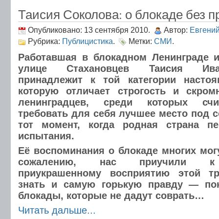
Таисия Соколова: о блокаде без п
Опубликовано: 13 сентября 2010.
Автор:
Евгени
Рубрика:
Публицистика
.
Метки:
СМИ
.
Работавшая в блокадном Ленинграде 
улице Стахановцев Таисия Ива
принадлежит к той категории настоя
которую отличает строгость и скромн
ленинградцев, среди которых счи
требовать для себя лучшее место под с
тот момент, когда родная страна п
испытания.
Её воспоминания о блокаде многих мог
сожалению, нас приучили к л
приукрашенному восприятию этой тр
знать и самую горькую правду — по
блокады, которые не дадут соврать…
Читать дальше...