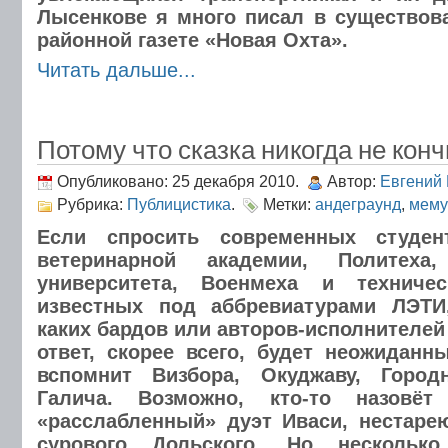
Лысенкове я много писал в существов
районной газете «Новая Охта».
Читать дальше...
Потому что сказка никогда не кон
Опубликовано: 25 декабря 2010.
Автор:
Евгений
Рубрика:
Публицистика
.
Метки:
андеграунд
,
мему
Если спросить современных студент
ветеринарной академии, Политеха, 
университета, Военмеха и техничес
известных под аббревиатурами ЛЭТ
каких бардов или авторов-исполнителей
ответ, скорее всего, будет неожиданны
вспомнит Визбора, Окуджаву, Город
Галича. Возможно, кто-то назовё
«расслабленный» дуэт Иваси, нестаре
сурового Дольского. Но нескольк