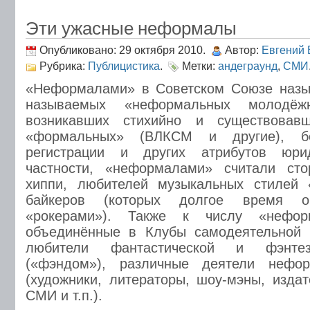
Эти ужасные неформалы
Опубликовано: 29 октября 2010.
Автор:
Евгений 
Рубрика:
Публицистика
.
Метки:
андеграунд
,
СМИ
«Неформалами» в Советском Союзе назыв
называемых «неформальных молодёжн
возникавших стихийно и существовав
«формальных» (ВЛКСМ и другие), бе
регистрации и других атрибутов юри
частности, «неформалами» считали сто
хиппи, любителей музыкальных стилей 
байкеров (которых долгое время о
«рокерами»). Также к числу «нефор
объединённые в Клубы самодеятельной 
любители фантастической и фэнтез
(«фэндом»), различные деятели нефор
(художники, литераторы, шоу-мэны, изда
СМИ и т.п.).