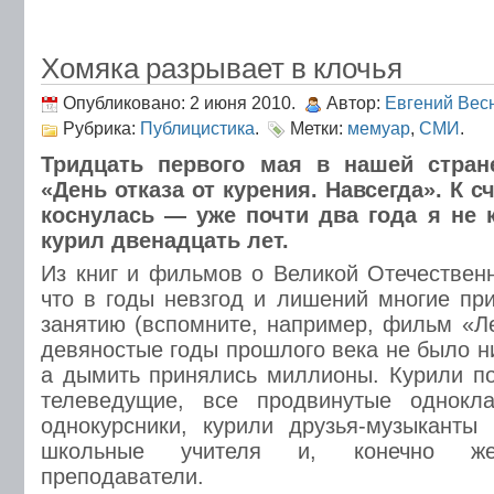
Хомяка разрывает в клочья
Опубликовано: 2 июня 2010.
Автор:
Евгений Вес
Рубрика:
Публицистика
.
Метки:
мемуар
,
СМИ
.
Тридцать первого мая в нашей стран
«День отказа от курения. Навсегда». К с
коснулась — уже почти два года я не к
курил двенадцать лет.
Из книг и фильмов о Великой Отечествен
что в годы невзгод и лишений многие при
занятию (вспомните, например, фильм «Ле
девяностые годы прошлого века не было н
а дымить принялись миллионы. Курили п
телеведущие, все продвинутые однокл
однокурсники, курили друзья-музыканты 
школьные учителя и, конечно же,
преподаватели.