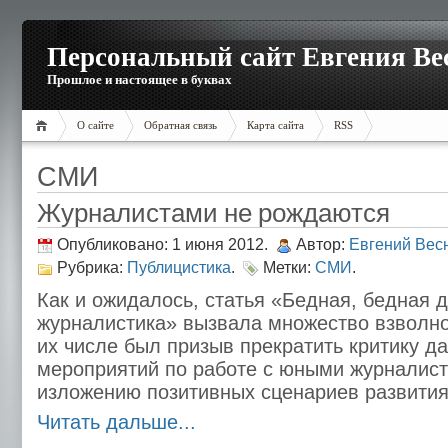
Персональный сайт Евгения Ве
Прошлое и настоящее в буквах
О сайте
Обратная связь
Карта сайта
RSS
СМИ
Журналистами не рождаются
Опубликовано: 1 июня 2012.
Автор:
Евгений Вес
Рубрика:
Публицистика
.
Метки:
СМИ
.
Как и ожидалось, статья «Бедная, бедная д
журналистика» вызвала множество взволно
их числе был призыв прекратить критику д
мероприятий по работе с юными журналист
изложению позитивных сценариев развития
Читать дальше...