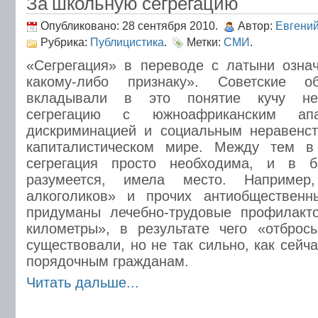
За школьную сегрегацию
Опубликовано: 28 сентября 2010.
Автор:
Евгени
Рубрика:
Публицистика
.
Метки:
СМИ
.
«Сегрегация» в переводе с латыни озна
какому-либо признаку». Советские о
вкладывали в это понятие кучу нег
сегрегацию с южноафриканским апа
дискриминацией и социальным неравенс
капиталистическом мире. Между тем в
сегрегация просто необходима, и в
разумеется, имела место. Например
алкоголиков» и прочих антиобществен
придуманы лечебно-трудовые профилакт
километры», в результате чего «отброс
существовали, но не так сильно, как сейча
порядочным гражданам.
Читать дальше...