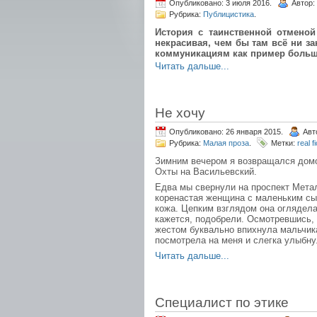
Опубликовано: 3 июля 2016.
Автор:
Рубрика:
Публицистика
.
История с таинственной отменой
некрасивая, чем бы там всё ни з
коммуникациям как пример больш
Читать дальше...
Не хочу
Опубликовано: 26 января 2015.
Авт
Рубрика:
Малая проза
.
Метки:
real f
Зимним вечером я возвращался дом
Охты на Васильевский.
Едва мы свернули на проспект Метал
коренастая женщина с маленьким сы
кожа. Цепким взглядом она оглядела
кажется, подобрели. Осмотревшись,
жестом буквально впихнула мальчика
посмотрела на меня и слегка улыбну
Читать дальше...
Специалист по этике