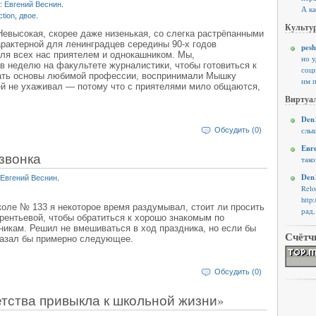
:
Евгений Веснин
.
А ка
iction
,
двое
.
Культур
евысокая, скорее даже низенькая, со слегка растрёпанными
рактерной для ленинградцев середины 90-х годов
pesh
ля всех нас приятелем и однокашником. Мы,
но 
в неделю на факультете журналистики, чтобы готовиться к
соци
гать основы любимой профессии, воспринимали Мышку
им п
ней не ухаживал — потому что с приятелями мило общаются,
Виртуал
Den1
Обсудить (0)
слыш
Евг
звонка
тако
Den1
Евгений Веснин
.
Rel
http
коле № 133 я некоторое время раздумывал, стоит ли просить
рад,
рентьевой, чтобы обратиться к хорошо знакомым по
икам. Решил не вмешиваться в ход праздника, но если бы
Счётч
сказал бы примерно следующее.
Обсудить (0)
етства привыкла к школьной жизни»