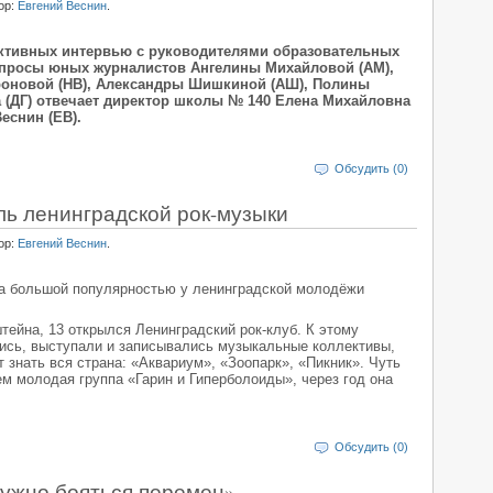
ор:
Евгений Веснин
.
ективных интервью с руководителями образовательных
опросы юных журналистов Ангелины Михайловой (АМ),
роновой (НВ), Александры Шишкиной (АШ), Полины
 (ДГ) отвечает директор школы № 140 Елена Михайловна
еснин (ЕВ).
Обсудить (0)
ь ленинградской рок-музыки
ор:
Евгений Веснин
.
а большой популярностью у ленинградской молодёжи
тейна, 13 открылся Ленинградский рок-клуб. К этому
ись, выступали и записывались музыкальные коллективы,
 знать вся страна: «Аквариум», «Зоопарк», «Пикник». Чуть
ем молодая группа «Гарин и Гиперболоиды», через год она
Обсудить (0)
нужно бояться перемен»