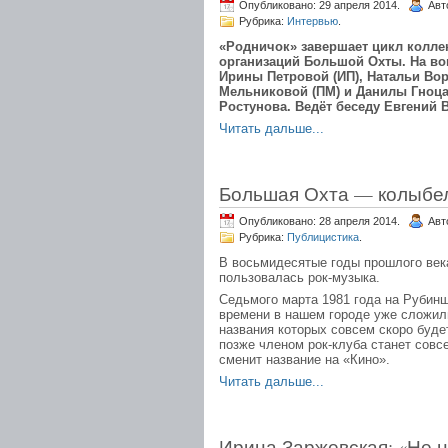
Опубликовано: 29 апреля 2014.
Авт
Рубрика:
Интервью
.
«Родничок» завершает цикл колл
организаций Большой Охты. На в
Ирины Петровой (ИП), Натальи Во
Мельниковой (ПМ) и Данилы Гноца
Ростунова. Ведёт беседу Евгений В
Читать дальше...
Большая Охта — колыбел
Опубликовано: 28 апреля 2014.
Авт
Рубрика:
Публицистика
.
В восьмидесятые годы прошлого век
пользовалась рок-музыка.
Седьмого марта 1981 года на Рубинш
времени в нашем городе уже сложил
названия которых совсем скоро будет
позже членом рок-клуба станет совс
сменит название на «Кино».
Читать дальше...
Ирина Заржевская: «Не 