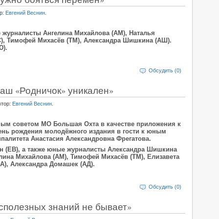
р:
Евгений Веснин
.
 журналисты Ангелина Михайлова (АМ), Наталья
С), Тимофей Михасёв (ТМ), Александра Шишкина (АШ).
Ю).
Обсудить (0)
Наш «Родничок» уникален»
втор:
Евгений Веснин
.
ым советом МО Большая Охта в качестве приложения к
день рождения молодёжного издания в гости к юным
палитета Анастасия Александровна Фрегатова.
ин (ЕВ), а также юные журналисты Александра Шишкина
елина Михайлова (АМ), Тимофей Михасёв (ТМ), Елизавета
А), Александра Домашек (АД).
Обсудить (0)
сполезных знаний не бывает»