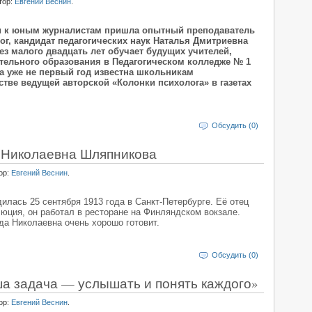
тор:
Евгений Веснин
.
сти к юным журналистам пришла опытный преподаватель
г, кандидат педагогических наук Наталья Дмитриевна
з малого двадцать лет обучает будущих учителей,
ительного образования в Педагогическом колледже № 1
она уже не первый год известна школьникам
стве ведущей авторской «Колонки психолога» в газетах
Обсудить (0)
 Николаевна Шляпникова
ор:
Евгений Веснин
.
лась 25 сентября 1913 года в Санкт-Петербурге. Её отец
юция, он работал в ресторане на Финляндском вокзале.
а Николаевна очень хорошо готовит.
Обсудить (0)
ша задача — услышать и понять каждого»
ор:
Евгений Веснин
.