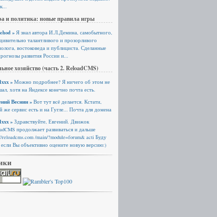
к...
а и политика: новые правила игры
ehod »
Я знал автора И.Л.Демина, самобытного,
удивительно талантливого и прозорливого
олога, востоковеда и публициста. Сделанные
рогнозы развития России и...
ьное хозяйство (часть 2. ReloadCMS)
xxx »
Можно подробнее? Я ничего об этом не
ал, хотя на Яндексе конечно почта есть.
ений Веснин »
Вот тут всё делается. Кстати,
й же сервис есть и на Гугле... Почта для домена
xxx »
Здравствуйте, Евгений. Движок
oadCMS продолжает развиваться и дальше
://reloadcms.com /main/?module=forum& acti Буду
 если Вы объективно оцените новую версию:)
ики