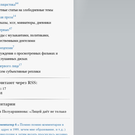
64
лицистика
етные статьи на злободневные темы
14
ая проза
сказы, эссе, миниатюры, дневники
47
ервью
еды с музыкантами, политиками,
ественными деятелями
7
рецензии
суждения о просмотренных фильмах и
слушанных дисках
17
первого лица
сем субъективные реплики
читают через RSS:
:
17
38
нтарии
 Полуаршинова: «Лицей даёт не только
»
ментатор 6 »
Помню помню комментарии в
 адрес в 1989, зачем мне образование, и т.д.:)
авнодушие к детям видать проснулось недавно.