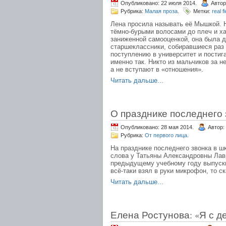
Опубликовано: 22 июля 2014.
Автор
Рубрика:
Малая проза
.
Метки:
real f
Лена просила называть её Мышкой. Н
тёмно-бурыми волосами до плеч и ха
заниженной самооценкой, она была д
старшеклассники, собиравшиеся раз 
поступлению в университет и пости
именно так. Никто из мальчиков за 
а не вступают в «отношения».
Читать дальше...
О празднике последнего 
Опубликовано: 28 мая 2014.
Автор:
Рубрика:
От первого лица
.
На празднике последнего звонка в ш
слова у Татьяны Александровны Лав
предыдущему учебному году выпускн
всё-таки взял в руки микрофон, то 
Читать дальше...
Елена Ростунова: «Я с д