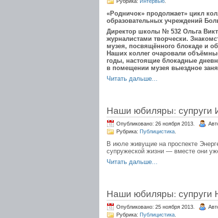
Рубрика:
Интервью
.
«Родничок» продолжает» цикл ко
образовательных учреждений Бол
Директор школы № 532 Ольга Викт
журналистами творчески. Знакомс
музея, посвящённого блокаде и о
Наших коллег очаровали объёмные 
годы, настоящие блокадные дневн
в помещении музея выездное заня
Читать дальше...
Наши юбиляры: супруги 
Опубликовано: 26 ноября 2013.
Авт
Рубрика:
Публицистика
.
В июле живущие на проспекте Энерг
супружеской жизни — вместе они уж
Читать дальше...
Наши юбиляры: супруги 
Опубликовано: 25 ноября 2013.
Авт
Рубрика:
Публицистика
.