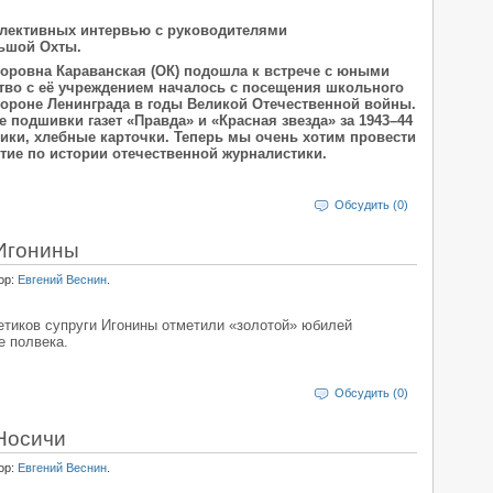
ллективных интервью с руководителями
ьшой Охты.
оровна Караванская (ОК) подошла к встрече с юными
тво с её учреждением началось с посещения школьного
бороне Ленинграда в годы Великой Отечественной войны.
подшивки газет «Правда» и «Красная звезда» за 1943–44
ики, хлебные карточки. Теперь мы очень хотим провести
тие по истории отечественной журналистики.
Обсудить (0)
Игонины
ор:
Евгений Веснин
.
етиков супруги Игонины отметили «золотой» юбилей
е полвека.
Обсудить (0)
Носичи
ор:
Евгений Веснин
.