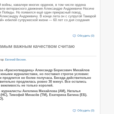
 войны, кавалере многих орденов, в том числе ордена
теле ветеранского движения Александре Андреевиче Носиче
я Победы. Но появился ещё один прекрасный повод,
 Александру Андреевичу. В конце лета он с супругой Тамарой
й» юбилей супружеской жизни — 60 лет со дня создания
Обсудить (0)
Самым важным качеством считаю
тор:
Евгений Веснин
.
ра «Красногвардеец» Александр Борисович Михайлов
 юными журналистами, но поставил строгое условие:
 и продлится не более получаса. Беседа действительно
твительно продлилась ровно 30 минут. Все остались
 вежливость не только королей.
 журналисты Ангелина Михайлова (АМ), Наталья
(НС), Тимофей Михасёв (ТМ), Екатерина Батина (ЕБ).
Ю).
Обсудить (0)