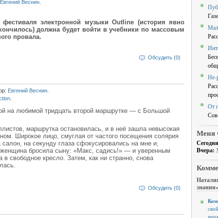
Евгений Веснин
.
Пуб
Газ
 фестиваля электронной музыки Outline (история явно
Мал
акончилось) должна будет войти в учебники по массовым
Рас
ого провала.
Инт
Бес
Обсудить (0)
общ
Не-
Рас
ор:
Евгений Веснин
.
про
iction
.
От 
ой на любимой тридцать второй маршрутке — с Большой
Сов
листов, маршрутка остановилась, и в неё зашла невысокая
Меня 
ном. Широкое лицо, смуглая от частого посещения солярия
Сегодня
 салон, на секунду глаза сфокусировались на мне и,
Вчера:
 женщина бросила сыну: «Макс, садись!» — и уверенным
 в свободное кресло. Затем, как ни странно, снова
лась.
Комме
Наталия
знания
Обсудить (0)
Ком
свой
нер