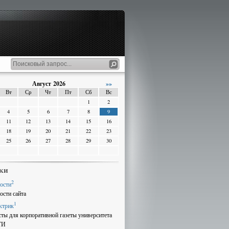
Август 2026
»»
Вт
Ср
Чт
Пт
Сб
Вс
1
2
4
5
6
7
8
9
11
12
13
14
15
16
18
19
20
21
22
23
25
26
27
28
29
30
ки
2
ости
ости сайта
1
ктрик
сты для корпоративной газеты университета
ТИ