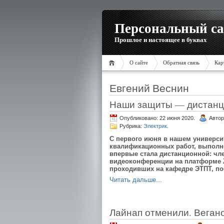
Персональный са
Прошлое и настоящее в буквах
О сайте
Обратная связь
Кар
Евгений Веснин
Наши защиты — дистан
Опубликовано: 22 июня 2020.
Автор
Рубрика:
Электрик
.
С первого июня в нашем универс
квалификационных работ, выполне
впервые стала дистанционной: чл
видеоконференции на платформе Z
проходивших на кафедре ЭТПТ, по
Читать дальше...
Лайнап отменили. Вегано