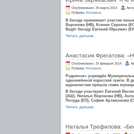
Опубликовано: 29 марта 2014.
Авто
Рубрика:
Интервью
.
В беседе принимают участие юные
Воронова (НВ), Ксения Серкина (К
Ведёт беседу Евгений Юрьевич (Е
Читать дальше...
Анастасия Фрегатова: «
Опубликовано: 25 февраля 2014.
А
Рубрика:
Интервью
.
Родничок» учреждён Муниципальн
одноимённой взрослой газете. В 
журналистам пришла глава муници
В беседе участвуют Евгений Весн
(АШ), Наталья Воронова (НВ), Анг
Полуда (ЕП), София Артамонова (С
Читать дальше...
Наталья Трефилова: «Бе