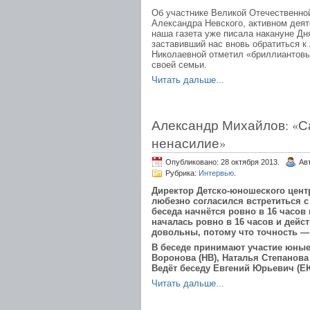
Об участнике Великой Отечественной
Александра Невского, активном дея
наша газета уже писала накануне Дн
заставивший нас вновь обратиться к
Николаевной отметил «бриллиантовы
своей семьи.
Читать дальше...
Александр Михайлов: «
ненасилие»
Опубликовано: 28 октября 2013.
Ав
Рубрика:
Интервью
.
Директор Детско-юношеского цент
любезно согласился встретиться с
беседа начнётся ровно в 16 часов
началась ровно в 16 часов и дейс
довольны, потому что точность —
В беседе принимают участие юные
Воронова (НВ), Наталья Степанова 
Ведёт беседу Евгений Юрьевич (Е
Читать дальше...