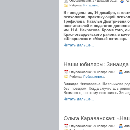
Опубликовано: 27 декабря 2013.
Ав
Рубрика:
Интервью
.
В понедельник, 16 декабря, в го
психологии, практикующий психоло
Трефилова. Наталья Дмитриевна бе
воспитателей и педагогов дополн
им. Н.А. Некрасова. Кроме того, 
Красногвардейского района в каче
«Шпаргалка» и «Малый охтинец».
Читать дальше...
Наши юбиляры: Зинаида
Опубликовано: 30 ноября 2013.
Авт
Рубрика:
Публицистика
.
Зинаида Николаевна Шляпникова роди
был поваром. Когда случилась револ
Возможно, поэтому всю жизнь Зинаид
Читать дальше...
Ольга Караванская: «На
Опубликовано: 29 ноября 2013.
Авт