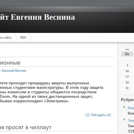
йт Евгения Веснина
та сайта
RSS
««
Пн
ционные
3
:
Евгений Веснин
.
10
17
24
итете проходят процедуры защиты выпускных
нных студентами магистратуры. В этом году защита
31
ены комиссии и студенты общаются посредством
oom. На одной из таких дистанционных защит,
Рубри
бывал корреспондент «Электрика».
Нов
Нов
Обсудить (0)
Эле
в просят в чиллаут
Тек
ЛЭ