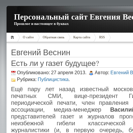
Персональный сайт Евгения Ве
Прошлое и настоящее в буквах
О сайте
Обратная связь
Карта сайта
RSS
Евгений Веснин
Есть ли у газет будущее?
Опубликовано: 27 апреля 2013.
Автор:
Евгений 
Рубрика:
Публицистика
.
Ещё пару лет назад известный москов
печатных СМИ, вице-президент Ги
периодической печати, член правления 
ассоциации, медиа-менеджер
Васил
представителей газет и журналов про
неизбежной гибели классической 
журналистики (и, в первую очередь, 