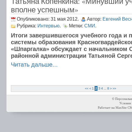
Татьяна Копёнкина: «Минувший у
вполне успешным»
Опубликовано: 31 мая 2012.
Автор:
Евгений Вес
Рубрика:
Интервью
.
Метки:
СМИ
.
Итоги завершившегося учебного года и 
системы образования Красногвардейско
«Шпаргалка» обсуждает с начальником 
районной администрации Татьяной Серг
Читать дальше...
<<
<
1
2
3
4
...
8
>
>>
© Персональн
Условия 
Работает на
MaxSite C