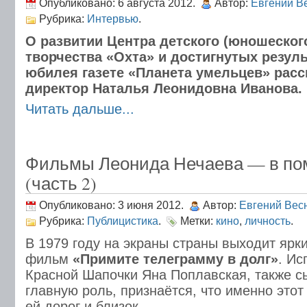
Опубликовано: 6 августа 2012.
Автор:
Евгений В
Рубрика:
Интервью
.
О развитии Центра детского (юношеског
творчества «Охта» и достигнутых резуль
юбилея газете «Планета умельцев» расс
директор Наталья Леонидовна Иванова.
Читать дальше...
Фильмы Леонида Нечаева — в по
(часть 2)
Опубликовано: 3 июня 2012.
Автор:
Евгений Вес
Рубрика:
Публицистика
.
Метки:
кино
,
личность
.
В 1979 году на экраны страны выходит ярк
фильм
«Примите телеграмму в долг»
. Ис
Красной Шапочки Яна Поплавская, также с
главную роль, признаётся, что именно это
ей дорог и близок.