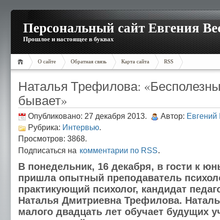
Персональный сайт Евгения Ве
Прошлое и настоящее в буквах
О сайте
Обратная связь
Карта сайта
RSS
Наталья Трефилова: «Бесполезны
бывает»
Опубликовано: 27 декабря 2013.
Автор:
Евгений
Рубрика:
Интервью
.
Просмотров: 3868.
.
Подписаться на
комментарии по RSS
В понедельник, 16 декабря, в гости к 
пришла опытный преподаватель психол
практикующий психолог, кандидат педаг
Наталья Дмитриевна Трефилова. Наталь
малого двадцать лет обучает будущих у