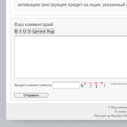
активацию (инструкция придет на ящик, указанный 
Ваш комментарий
B
I
U
S
Цитата
Код
(обязатель
Введите нижние символы
© Персональн
Условия 
Работает на
MaxSite C