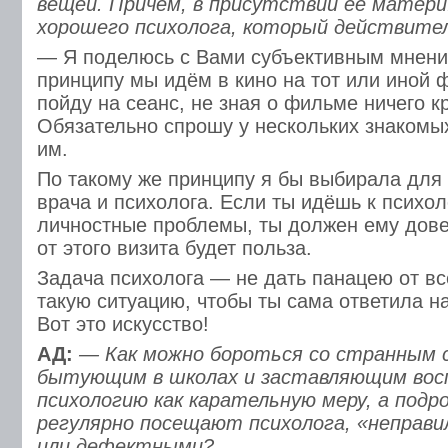
вещей. Причём, в присутствии её матери
хорошего психолога, который действите
— Я поделюсь с Вами субъективным мнени
принципу мы идём в кино на тот или иной 
пойду на сеанс, не зная о фильме ничего к
Обязательно спрошу у нескольких знакомы
им.
По такому же принципу я бы выбирала для 
врача и психолога. Если ты идёшь к психол
личностные проблемы, ты должен ему довер
от этого визита будет польза.
Задача психолога — не дать панацею от все
такую ситуацию, чтобы ты сама ответила н
Вот это искусство!
АД:
— Как можно бороться со странным
бытующим в школах и заставляющим во
психологию как карательную меру, а подр
регулярно посещают психолога, «неправ
или дефектными?