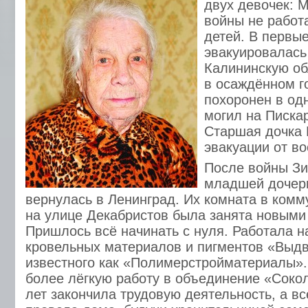
двух девочек: М
войны не работ
детей. В первы
эвакуировалась
Калининскую об
в осаждённом г
похоронен в одн
могил на Писка
Старшая дочка 
эвакуации от во
После войны Зи
младшей дочер
вернулась в Ленинград. Их комната в комм
на улице Декабристов была занята новыми
Пришлось всё начинать с нуля. Работала н
кровельных материалов и пигментов «Выд
известного как «Полимерстройматериалы»
более лёгкую работу в объединение «Сокол
лет закончила трудовую деятельность, а в