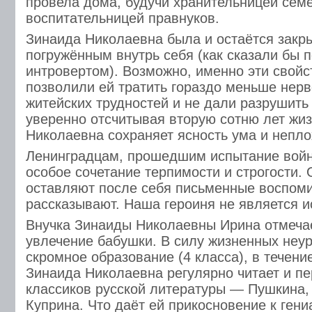
провела дома, будучи хранительницей семе
воспитательницей правнуков.
Зинаида Николаевна была и остаётся закр
погружённым внутрь себя (как сказали бы п
интровертом). Возможно, именно эти свойс
позволили ей тратить гораздо меньше нер
житейских трудностей и не дали разрушить 
уверенно отсчитывая вторую сотню лет жиз
Николаевна сохраняет ясность ума и непло
Ленинградцам, прошедшим испытание войн
особое сочетание терпимости и строгости. 
оставляют после себя письменные воспоми
рассказывают. Наша героиня не является 
Внучка Зинаиды Николаевны Ирина отмеча
увлечение бабушки. В силу жизненных неу
скромное образование (4 класса), в течени
Зинаида Николаевна регулярно читает и п
классиков русской литературы — Пушкина,
Куприна. Что даёт ей прикосновение к гени