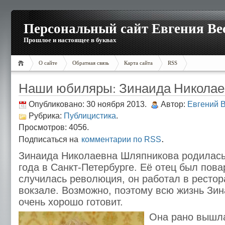
Персональный сайт Евгения Ве
Прошлое и настоящее в буквах
О сайте
Обратная связь
Карта сайта
RSS
Наши юбиляры: Зинаида Николае
Опубликовано: 30 ноября 2013.
Автор:
Евгений 
Рубрика:
Публицистика
.
Просмотров: 4056.
.
Подписаться на
комментарии по RSS
Зинаида Николаевна Шляпникова родилась
года в Санкт-Петербурге. Её отец был пова
случилась революция, он работал в ресто
вокзале. Возможно, поэтому всю жизнь Зи
очень хорошо готовит.
Она рано вышла