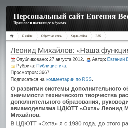
Персональный сайт Евгения Ве
Прошлое и настоящее в буквах
О сайте
Обратная связь
Карта сайта
RSS
Леонид Михайлов: «Наша функци
Опубликовано: 27 августа 2012.
Автор:
Евгений 
Рубрика:
Публицистика
.
Просмотров: 3667.
.
Подписаться на
комментарии по RSS
О развитии системы дополнительного о
значимости технического творчества ра
дополнительного образования, руковод
авиамоделизма ЦДЮТТ «Охта» Леонид 
Михайлов.
В ЦДЮТТ «Охта» я с 1980 года, до этого ра