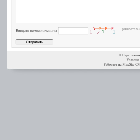
(обязатель
Введите нижние символы
© Персональн
Условия 
Работает на
MaxSite C