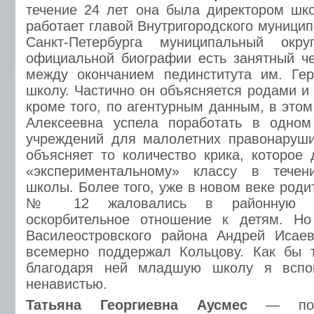
течение 24 лет она была директором шк
работает главой Внутригородского муници
Санкт-Петербурга муниципальный ок
официальной биографии есть занятный ч
между окончанием пединститута им. Ге
школу. Частично он объясняется родами и
кроме того, по агентурным данным, в это
Алексеевна успела поработать в одном
учреждений для малолетних правонаруши
объясняет то количество крика, которое
«экспериментальному» классу в течен
школы. Более того, уже в новом веке род
№ 12 жаловались в районную ад
оскорбительное отношение к детям. Н
Василеостровского района Андрей Исае
всемерно поддержал Кольцову. Как бы 
благодаря ней младшую школу я всп
ненавистью.
Татьяна Георгиевна Аусмес
— потр