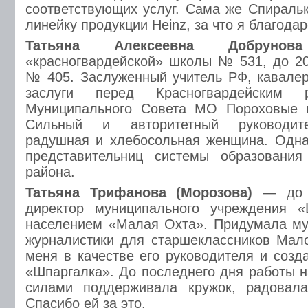
соответствующих услуг. Сама же Спираль
линейку продукции Heinz, за что я благодар
Татьяна Алексеевна Добрунова
«красногвардейской» школы № 531, до 2
№ 405. Заслуженный учитель РФ, кавалер
заслуги перед Красногвардейским р
Муниципального Совета МО Пороховые н
Сильный и авторитетный руководите
радушная и хлебосольная женщина. Одна
представительниц системы образования 
района.
Татьяна Трифанова (Морозова)
— до д
директор муниципального учреждения 
населением «Малая Охта». Придумала му
журналистики для старшеклассников Мал
меня в качестве его руководителя и созд
«Шпаргалка». До последнего дня работы 
силами поддерживала кружок, радовал
Спасибо ей за это.