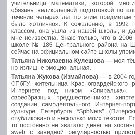
учительница математики, которой мно
обязаны великолепной подготовкой по алг
течение четырёх лет по этим предметам 
было «отлично». К сожалению, в 1992 г
классом, она ушла из нашей школы, и д
мне неизвестна. Знаю только, что в 2006
школе № 185 Центрального района на Ш
сейчас на официальном сайте школы упоми
Татьяна Николаевна Кулешова
— моя тёщ
но излишне эмоциональная.
Татьяна Жукова (Измайлова)
— в 2004 го
СПбГУ, жительница Красногвардейского 
Интернете под ником «Спиралька». 
своеобразных предшественников хипст
создании самодеятельного Интернет-по
культуре Петербурга “SpbNets” (Питерс
опубликовано и несколько моих текстов. П
то постоянно не хватало денег на хостинг
sweb с завидной регулярностью приост