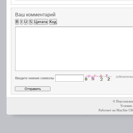
Ваш комментарий
B
I
U
S
Цитата
Код
(обязатель
Введите нижние символы
© Персональн
Условия 
Работает на
MaxSite C