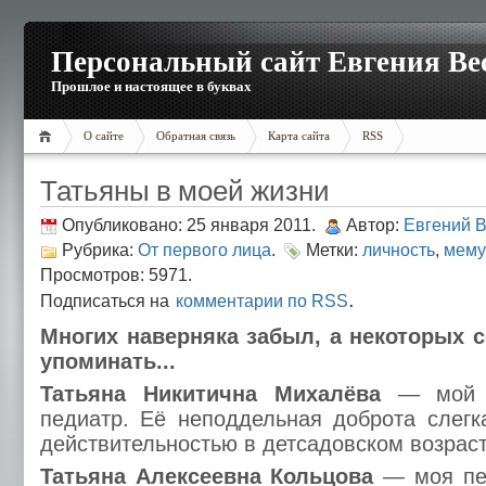
Персональный сайт Евгения Ве
Прошлое и настоящее в буквах
О сайте
Обратная связь
Карта сайта
RSS
Татьяны в моей жизни
Опубликовано: 25 января 2011.
Автор:
Евгений 
Рубрика:
От первого лица
.
Метки:
личность
,
мему
Просмотров: 5971.
.
Подписаться на
комментарии по RSS
Многих наверняка забыл, а некоторых с
упоминать...
Татьяна Никитична Михалёва
— мой п
педиатр. Её неподдельная доброта слег
действительностью в детсадовском возраст
Татьяна Алексеевна Кольцова
— моя пер