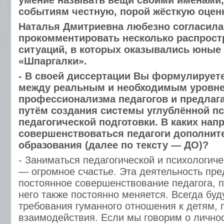
умение называть вещи своими именами,
событиям честную, порой жёсткую оценк
Наталья Дмитриевна любезно согласила
прокомментировать несколько распрос
ситуаций, в которых оказывались юные
«Шпаргалки».
- В своей диссертации Вы формулирует
между реальным и необходимым уровн
профессионализма педагогов и предлага
путём создания системы углублённой пс
педагогической подготовки. В каких на
совершенствоваться педагоги дополнит
образования (далее по тексту — ДО)?
- Заниматься педагогической и психологич
— огромное счастье. Эта деятельность пр
постоянное совершенствование педагога, п
него также постоянно меняется. Всегда бу
требования гуманного отношения к детям, 
взаимодействия. Если мы говорим о лично