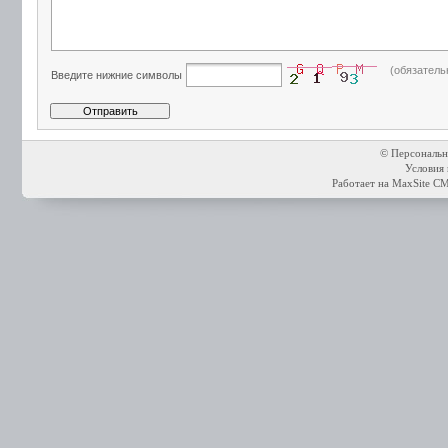
(обязатель
Введите нижние символы
© Персональн
Условия 
Работает на
MaxSite C