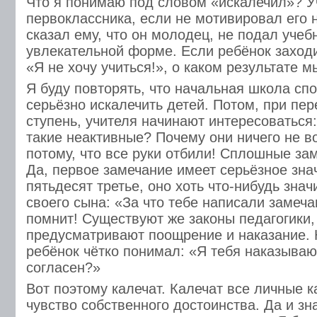
Что я понимаю под словом «искалечил»? У
первоклассника, если не мотивировал его н
сказал ему, что он молодец, не подал уче
увлекательной форме. Если ребёнок заходит
«Я не хочу учиться!», о каком результате 
Я буду повторять, что начальная школа сп
серьёзно искалечить детей. Потом, при пе
ступень, учителя начинают интересоваться
такие неактивные? Почему они ничего не 
потому, что все руки отбили! Сплошные за
Да, первое замечание имеет серьёзное зна
пятьдесят третье, оно хоть что-нибудь зна
своего сына: «За что тебе написали замеча
помнит! Существуют же законы педагогики,
предусматривают поощрение и наказание. 
ребёнок чётко понимал: «Я тебя наказываю 
согласен?»
Вот поэтому калечат. Калечат все личные к
чувство собственного достоинства. Да и зна