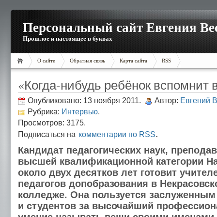
Персональный сайт Евгения Ве
Прошлое и настоящее в буквах
О сайте
Обратная связь
Карта сайта
RSS
«Когда-нибудь ребёнок вспомнит 
Опубликовано: 13 ноября 2011.
Автор:
Евгений 
Рубрика:
Интервью
.
Просмотров: 3175.
.
Подписаться на
комментарии по RSS
Кандидат педагогических наук, препода
высшей квалификационной категории Н
около двух десятков лет готовит учител
педагогов допобразования в Некрасовск
колледже. Она пользуется заслуженным
и студентов за высочайший профессион